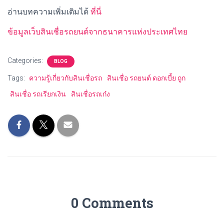
อ่านบทความเพิ่มเติมได้
ที่นี่
ข้อมูลเว็บสินเชื่อรถยนต์จากธนาคารแห่งประเทศไทย
Categories:
BLOG
Tags:
ความรู้เกี่ยวกับสินเชื่อรถ
สินเชื่อ รถยนต์ ดอกเบี้ย ถูก
สินเชื่อ รถเรียกเงิน
สินเชื่อรถเก๋ง
0 Comments