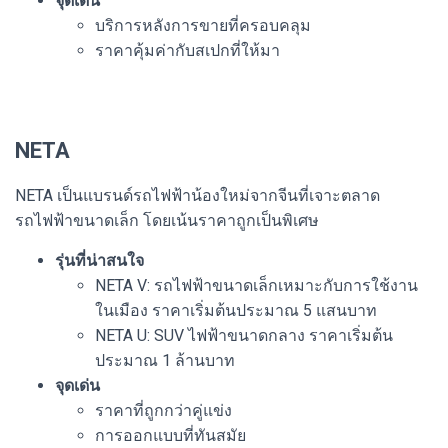
จุดเด่น
บริการหลังการขายที่ครอบคลุม
ราคาคุ้มค่ากับสเปกที่ให้มา
NETA
NETA เป็นแบรนด์รถไฟฟ้าน้องใหม่จากจีนที่เจาะตลาด
รถไฟฟ้าขนาดเล็ก โดยเน้นราคาถูกเป็นพิเศษ
รุ่นที่น่าสนใจ
NETA V: รถไฟฟ้าขนาดเล็กเหมาะกับการใช้งาน
ในเมือง ราคาเริ่มต้นประมาณ 5 แสนบาท
NETA U: SUV ไฟฟ้าขนาดกลาง ราคาเริ่มต้น
ประมาณ 1 ล้านบาท
จุดเด่น
ราคาที่ถูกกว่าคู่แข่ง
การออกแบบที่ทันสมัย