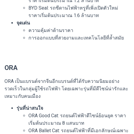
ราคาเริ่มต้นประมาณ 1.2 ล้านบาท
BYD Seal: รถซีดานไฟฟ้าหรูที่เพิ่งเปิดตัวใหม่
ราคาเริ่มต้นประมาณ 1.6 ล้านบาท
จุดเด่น
ความคุ้มค่าด้านราคา
การออกแบบที่สวยงามและเทคโนโลยีที่ล้ำสมัย
ORA
ORA เป็นแบรนด์จากจีนอีกแบรนด์ที่ได้รับความนิยมอย่าง
รวดเร็วในกลุ่มผู้ใช้รถไฟฟ้า โดยเฉพาะรุ่นที่มีดีไซน์น่ารักและ
เหมาะกับคนเมือง
รุ่นที่น่าสนใจ
ORA Good Cat: รถยนต์ไฟฟ้าดีไซน์ย้อนยุค ราคา
เริ่มต้นประมาณ 8 แสนบาท
ORA Ballet Cat: รถยนต์ไฟฟ้าที่มีเอกลักษณ์เฉพาะ