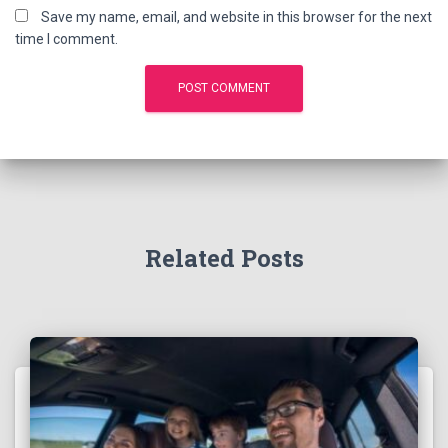
Save my name, email, and website in this browser for the next
time I comment.
Related Posts