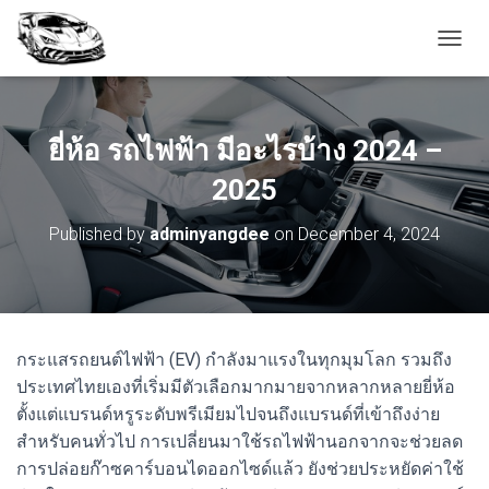
T
O
G
G
L
ยี่ห้อ รถไฟฟ้า มีอะไรบ้าง 2024 –
E
N
2025
A
V
Published by
adminyangdee
on
December 4, 2024
I
G
A
T
I
O
กระแสรถยนต์ไฟฟ้า (EV) กำลังมาแรงในทุกมุมโลก รวมถึง
N
ประเทศไทยเองที่เริ่มมีตัวเลือกมากมายจากหลากหลายยี่ห้อ
ตั้งแต่แบรนด์หรูระดับพรีเมียมไปจนถึงแบรนด์ที่เข้าถึงง่าย
สำหรับคนทั่วไป การเปลี่ยนมาใช้รถไฟฟ้านอกจากจะช่วยลด
การปล่อยก๊าซคาร์บอนไดออกไซด์แล้ว ยังช่วยประหยัดค่าใช้