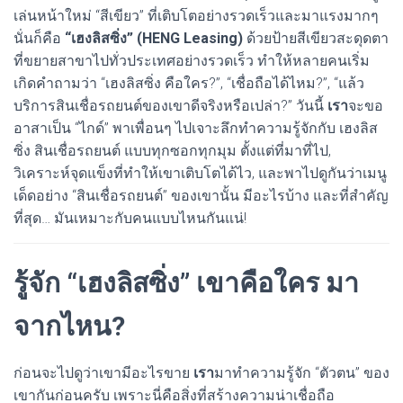
เล่นหน้าใหม่ “สีเขียว” ที่เติบโตอย่างรวดเร็วและมาแรงมากๆ
นั่นก็คือ
“เฮงลิสซิ่ง” (HENG Leasing)
ด้วยป้ายสีเขียวสะดุดตา
ที่ขยายสาขาไปทั่วประเทศอย่างรวดเร็ว ทำให้หลายคนเริ่ม
เกิดคำถามว่า “เฮงลิสซิ่ง คือใคร?”, “เชื่อถือได้ไหม?”, “แล้ว
บริการสินเชื่อรถยนต์ของเขาดีจริงหรือเปล่า?” วันนี้
เรา
จะขอ
อาสาเป็น “ไกด์” พาเพื่อนๆ ไปเจาะลึกทำความรู้จักกับ เฮงลิส
ซิ่ง สินเชื่อรถยนต์ แบบทุกซอกทุกมุม ตั้งแต่ที่มาที่ไป,
วิเคราะห์จุดแข็งที่ทำให้เขาเติบโตได้ไว, และพาไปดูกันว่าเมนู
เด็ดอย่าง “สินเชื่อรถยนต์” ของเขานั้น มีอะไรบ้าง และที่สำคัญ
ที่สุด… มันเหมาะกับคนแบบไหนกันแน่!
รู้จัก “เฮงลิสซิ่ง” เขาคือใคร มา
จากไหน?
ก่อนจะไปดูว่าเขามีอะไรขาย
เรา
มาทำความรู้จัก “ตัวตน” ของ
เขากันก่อนครับ เพราะนี่คือสิ่งที่สร้างความน่าเชื่อถือ