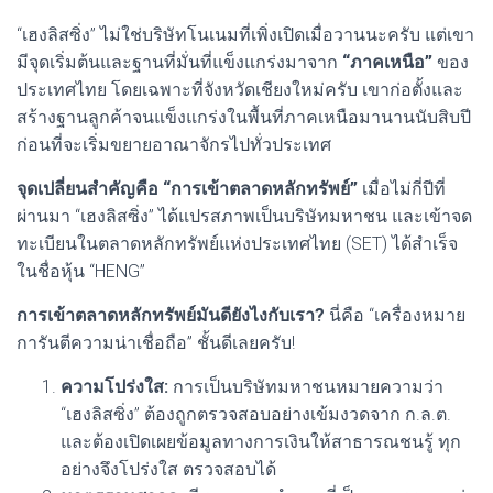
“เฮงลิสซิ่ง” ไม่ใช่บริษัทโนเนมที่เพิ่งเปิดเมื่อวานนะครับ แต่เขา
มีจุดเริ่มต้นและฐานที่มั่นที่แข็งแกร่งมาจาก
“ภาคเหนือ”
ของ
ประเทศไทย โดยเฉพาะที่จังหวัดเชียงใหม่ครับ เขาก่อตั้งและ
สร้างฐานลูกค้าจนแข็งแกร่งในพื้นที่ภาคเหนือมานานนับสิบปี
ก่อนที่จะเริ่มขยายอาณาจักรไปทั่วประเทศ
จุดเปลี่ยนสำคัญคือ “การเข้าตลาดหลักทรัพย์”
เมื่อไม่กี่ปีที่
ผ่านมา “เฮงลิสซิ่ง” ได้แปรสภาพเป็นบริษัทมหาชน และเข้าจด
ทะเบียนในตลาดหลักทรัพย์แห่งประเทศไทย (SET) ได้สำเร็จ
ในชื่อหุ้น “HENG”
การเข้าตลาดหลักทรัพย์มันดียังไงกับเรา?
นี่คือ “เครื่องหมาย
การันตีความน่าเชื่อถือ” ชั้นดีเลยครับ!
ความโปร่งใส:
การเป็นบริษัทมหาชนหมายความว่า
“เฮงลิสซิ่ง” ต้องถูกตรวจสอบอย่างเข้มงวดจาก ก.ล.ต.
และต้องเปิดเผยข้อมูลทางการเงินให้สาธารณชนรู้ ทุก
อย่างจึงโปร่งใส ตรวจสอบได้