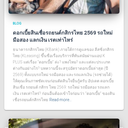
BLOG
ดอกเบี้ยสินเชื่อรถยนต์กสิกรไทย 2569 รถใหม่
มือสอง แลกเงิน เรตเท่าไหร่
ธนาคารกสิกรไทย (KBank) ภายใต้การดูแลของ ลีสซิ่งกสิกร
ไทย (KLeasing) ขึ้นชื่อเรื่องบริการที่ทันสมัยผ่านแอป K
PLUS แต่เรื่อง “ดอกเบี้ย” ล่ะ? แพงไหม? และแต่ละประเภท
ต่างกันอย่างไร? บทความนี้จะสรุปอัตราดอกเบี้ยล่าสุด (ปี
2569) ทั้งแบบรถใหม่ รถมือสอง และรถแลกเงิน (รถช่วยได้)
ให้คุณเห็นภาพชัดเจนก่อนตัดสินใจยื่นกู้ครับ อัปเดต ดอกเบี้ย
สินเชื่อ รถยนต์ กสิกร ไทย 2569: รถใหม่ รถมือสอง รถแลก
เงิน เรตเท่าไหร่? ก่อนอื่นต้องเข้าใจก่อนว่า “ดอกเบี้ย” ของสิน
เชื่อรถยนต์กสิกรไทย
Read more…