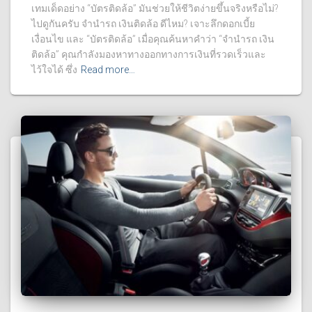
เทมเด็ดอย่าง “บัตรติดล้อ” มันช่วยให้ชีวิตง่ายขึ้นจริงหรือไม่?
ไปดูกันครับ จํานํารถ เงินติดล้อ ดีไหม? เจาะลึกดอกเบี้ย
เงื่อนไข และ “บัตรติดล้อ” เมื่อคุณค้นหาคำว่า “จํานํารถ เงิน
ติดล้อ” คุณกำลังมองหาทางออกทางการเงินที่รวดเร็วและ
ไว้ใจได้ ซึ่ง
Read more…