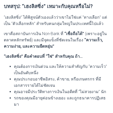
บทสรุป: “เฮงลิสซิ่ง” เหมาะกับคุณหรือไม่?
“เฮงลิสซิ่ง” ได้พิสูจน์ตัวเองแล้วว่าเขาไม่ใช่แค่ “ทางเลือก” แต่
เป็น “ตัวเลือกหลัก” สำหรับคนกลุ่มใหญ่ในประเทศนี้ไปแล้ว
เขาคือสถาบันการเงิน Non-Bank ที่
“เชื่อถือได้”
(เพราะอยู่ใน
ตลาดหลักทรัพย์) และมีจุดแข็งที่ชัดเจนในเรื่อง
“ความเร็ว,
ความง่าย, และความยืดหยุ่น”
“เฮงลิสซิ่ง” คือคำตอบที่ “ใช่” สำหรับคุณ ถ้า…
คุณต้องการเงินด่วน และให้ความสำคัญกับ “ความเร็ว”
เป็นอันดับหนึ่ง
คุณประกอบอาชีพอิสระ, ค้าขาย, หรือเกษตรกร ที่มี
เอกสารรายได้ไม่ชัดเจน
คุณอาจมีประวัติทางการเงินในอดีตที่ “ไม่สวยงาม” นัก
รถของคุณมีอายุค่อนข้างเยอะ และถูกธนาคารปฏิเสธ
มา