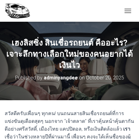
T
O
G
G
L
เฮงลิสซิ่ง สินเชื่อรถยนต์ คืออะไร?
E
N
เจาะลึกทางเลือกใหม่ของคนอยากได้
A
V
เงินไว
I
G
Published by
adminyangdee
on
October 20, 2025
A
T
I
O
N
สวัสดีครับเพื่อนๆ ทุกคน! บนถนนสายสินเชื่อรถยนต์ที่การ
แข่งขันดุเดือดสุดๆ นอกจาก “เจ้าตลาด” ที่เราคุ้นหน้าคุ้นตากัน
ดีอย่างศรีสวัสดิ์, เมืองไทย แคปปิตอล, หรือเงินติดล้อแล้ว
เรา
เชื่อว่าในช่วงหลายปีที่ผ่านมานี้ เพื่อนๆ คงจะได้เห็นชื่อของผู้