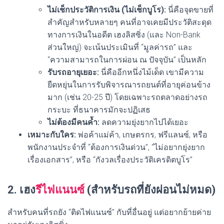
ไม่เช็กประวัติการเงิน (ไม่เช็กบูโร):
นี่คือจุดขายที่
สำคัญสำหรับหลายๆ คนที่อาจเคยมีประวัติสะดุด
ทางการเงินในอดีต เฮงลิสซิ่ง (และ Non-Bank
ส่วนใหญ่) จะเน้นประเมินที่ “มูลค่ารถ” และ
“ความสามารถในการผ่อน ณ ปัจจุบัน” เป็นหลัก
รับรถอายุเยอะ:
นี่คืออีกหนึ่งไม้เด็ด เขามีความ
ยืดหยุ่นในการรับพิจารณารถยนต์ที่อายุค่อนข้าง
มาก (เช่น 20-25 ปี) โดยเฉพาะรถตลาดอย่างรถ
กระบะ ที่ธนาคารมักจะปฏิเสธ
ไม่ต้องมีคนค้ำ:
ลดความยุ่งยากไปได้เยอะ
เหมาะกับใคร:
พ่อค้าแม่ค้า, เกษตรกร, ฟรีแลนซ์, หรือ
พนักงานประจำที่ “ต้องการเงินด่วน”, “ไม่อยากยุ่งยาก
เรื่องเอกสาร”, หรือ “กังวลเรื่องประวัติเครดิตบูโร”
2. เฮง
รีไฟแนนซ์
(สำหรับรถที่ยังผ่อนไม่หมด)
สำหรับคนที่รถยัง “ติดไฟแนนซ์” กับที่อื่นอยู่ แต่อยากย้ายค่าย