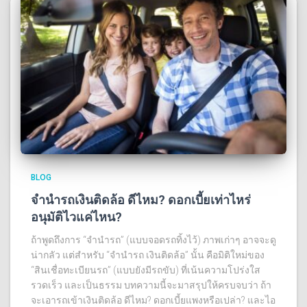
BLOG
จำนำรถเงินติดล้อ ดีไหม? ดอกเบี้ยเท่าไหร่
อนุมัติไวแค่ไหน?
ถ้าพูดถึงการ “จำนำรถ” (แบบจอดรถทิ้งไว้) ภาพเก่าๆ อาจจะดู
น่ากลัว แต่สำหรับ “จํานํารถ เงินติดล้อ” นั้น คือมิติใหม่ของ
“สินเชื่อทะเบียนรถ” (แบบยังมีรถขับ) ที่เน้นความโปร่งใส
รวดเร็ว และเป็นธรรม บทความนี้จะมาสรุปให้ครบจบว่า ถ้า
จะเอารถเข้าเงินติดล้อ ดีไหม? ดอกเบี้ยแพงหรือเปล่า? และไอ