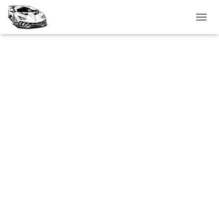
T
O
G
G
L
E
N
A
V
I
G
A
T
I
O
N