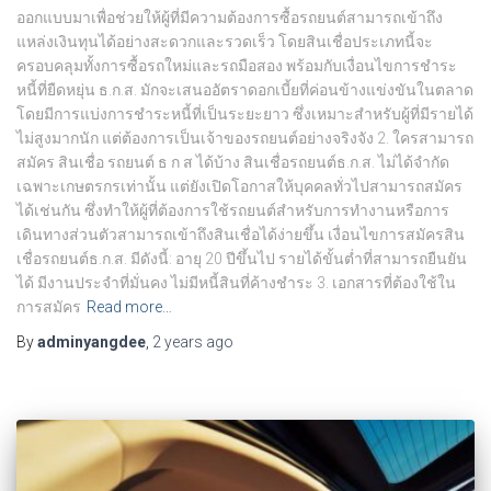
ออกแบบมาเพื่อช่วยให้ผู้ที่มีความต้องการซื้อรถยนต์สามารถเข้าถึง
แหล่งเงินทุนได้อย่างสะดวกและรวดเร็ว โดยสินเชื่อประเภทนี้จะ
ครอบคลุมทั้งการซื้อรถใหม่และรถมือสอง พร้อมกับเงื่อนไขการชำระ
หนี้ที่ยืดหยุ่น ธ.ก.ส. มักจะเสนออัตราดอกเบี้ยที่ค่อนข้างแข่งขันในตลาด
โดยมีการแบ่งการชำระหนี้ที่เป็นระยะยาว ซึ่งเหมาะสำหรับผู้ที่มีรายได้
ไม่สูงมากนัก แต่ต้องการเป็นเจ้าของรถยนต์อย่างจริงจัง 2. ใครสามารถ
สมัคร สินเชื่อ รถยนต์ ธ ก ส ได้บ้าง สินเชื่อรถยนต์ธ.ก.ส. ไม่ได้จำกัด
เฉพาะเกษตรกรเท่านั้น แต่ยังเปิดโอกาสให้บุคคลทั่วไปสามารถสมัคร
ได้เช่นกัน ซึ่งทำให้ผู้ที่ต้องการใช้รถยนต์สำหรับการทำงานหรือการ
เดินทางส่วนตัวสามารถเข้าถึงสินเชื่อได้ง่ายขึ้น เงื่อนไขการสมัครสิน
เชื่อรถยนต์ธ.ก.ส. มีดังนี้: อายุ 20 ปีขึ้นไป รายได้ขั้นต่ำที่สามารถยืนยัน
ได้ มีงานประจำที่มั่นคง ไม่มีหนี้สินที่ค้างชำระ 3. เอกสารที่ต้องใช้ใน
การสมัคร
Read more…
By
adminyangdee
,
2 years
ago