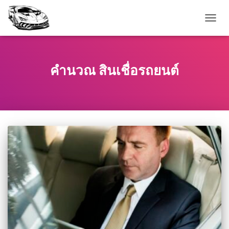
TOGG
NAVIG
คํานวณ สินเชื่อรถยนต์