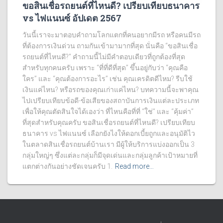
ขอสินเชื่อรถยนต์ที่ไหนดี? เปรียบเทียบธนาคาร
vs ไฟแนนซ์ อัปเดต 2567
วันนี้เราจะมาตอบคำถามโลกแตกที่คนอยากมีรถ หรือคนมีรถ
ที่ต้องการเงินด่วน ถามกันเข้ามามากที่สุด นั่นคือ “ขอสินเชื่อ
รถยนต์ที่ไหนดี?” คำถามนี้ไม่มีคำตอบเดียวที่ถูกต้องที่สุด
สำหรับทุกคนครับ เพราะ “ที่ที่ดีที่สุด” ขึ้นอยู่กับว่า “คุณคือ
ใคร” และ “คุณต้องการอะไร” เช่น คุณเครดิตดีไหม? รีบใช้
เงินแค่ไหน? หรือรถของคุณเก่าแค่ไหน? บทความนี้จะพาคุณ
ไปเปรียบเทียบข้อดี-ข้อเสียของสถาบันการเงินแต่ละประเภท
เพื่อให้คุณตัดสินใจได้เองว่า ที่ไหนคือที่ที่ “ใช่” และ “คุ้มค่า”
ที่สุดสำหรับคุณครับ ขอสินเชื่อรถยนต์ที่ไหนดี? เปรียบเทียบ
ธนาคาร vs ไฟแนนซ์ เลือกยังไงให้ดอกเบี้ยถูกและอนุมัติไว
ในตลาดสินเชื่อรถยนต์บ้านเรา มีผู้ให้บริการแบ่งออกเป็น 3
กลุ่มใหญ่ๆ ซึ่งแต่ละกลุ่มก็มีจุดเด่นและกลุ่มลูกค้าเป้าหมายที่
แตกต่างกันอย่างชัดเจนครับ 1.
Read more…