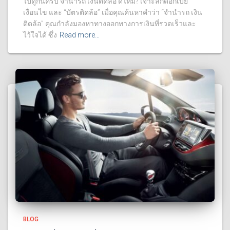
ไปดูกันครับ จํานํารถ เงินติดล้อ ดีไหม? เจาะลึกดอกเบี้ย
เงื่อนไข และ “บัตรติดล้อ” เมื่อคุณค้นหาคำว่า “จํานํารถ เงิน
ติดล้อ” คุณกำลังมองหาทางออกทางการเงินที่รวดเร็วและ
ไว้ใจได้ ซึ่ง
Read more…
BLOG