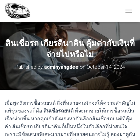
T
O
G
G
L
สินเชื่อรถ เกียรตินาคิน คุ้มค่ากับเงินที่
E
N
จ่ายไปหรือไม่
A
V
Published by
adminyangdee
on
October 14, 2024
I
G
A
T
I
O
เมื่อพูดถึงการซื้อรถยนต์ สิ่งที่หลายคนมักจะให้ความสำคัญไม่
N
แพ้รุ่นของรถก็คือ
สินเชื่อรถยนต์
ที่จะมาช่วยให้การซื้อรถเป็น
เรื่องง่ายขึ้น หากคุณกำลังมองหาตัวเลือกสินเชื่อรถยนต์ที่คุ้ม
ค่า สินเชื่อรถ เกียรตินาคิน ก็เป็นหนึ่งในตัวเลือกที่น่าสนใจ
เพราะมีข้อเสนอพิเศษมากมายที่หลายคนอาจไม่รู้ ลองมาดูกัน