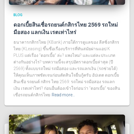
BLOG
ดอกเบี้ยสินเชื่อรถยนต์กสิกรไทย 2569 รถใหม่
มือสอง แลกเงิน เรตเท่าไหร่
ธนาคารกสิกรไทย (KBank) ภายใต้การดูแลของ ลีสซิ่งกสิกร
ไทย (KLeasing) ขึ้นชื่อเรื่องบริการที่ทันสมัยผ่านแอป K
PLUS แต่เรื่อง “ดอกเบี้ย” ล่ะ? แพงไหม? และแต่ละประเภท
ต่างกันอย่างไร? บทความนี้จะสรุปอัตราดอกเบี้ยล่าสุด (ปี
2569) ทั้งแบบรถใหม่ รถมือสอง และรถแลกเงิน (รถช่วยได้)
ให้คุณเห็นภาพชัดเจนก่อนตัดสินใจยื่นกู้ครับ อัปเดต ดอกเบี้ย
สินเชื่อ รถยนต์ กสิกร ไทย 2569: รถใหม่ รถมือสอง รถแลก
เงิน เรตเท่าไหร่? ก่อนอื่นต้องเข้าใจก่อนว่า “ดอกเบี้ย” ของสิน
เชื่อรถยนต์กสิกรไทย
Read more…