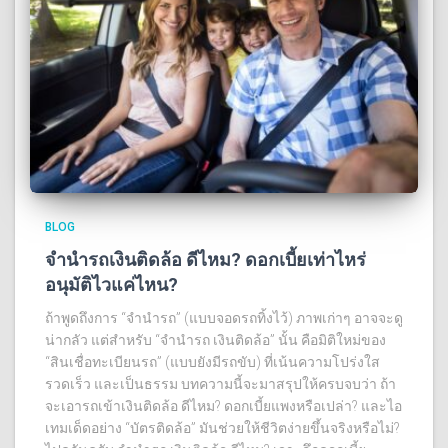
BLOG
จำนำรถเงินติดล้อ ดีไหม? ดอกเบี้ยเท่าไหร่
อนุมัติไวแค่ไหน?
ถ้าพูดถึงการ “จำนำรถ” (แบบจอดรถทิ้งไว้) ภาพเก่าๆ อาจจะดู
น่ากลัว แต่สำหรับ “จํานํารถ เงินติดล้อ” นั้น คือมิติใหม่ของ
“สินเชื่อทะเบียนรถ” (แบบยังมีรถขับ) ที่เน้นความโปร่งใส
รวดเร็ว และเป็นธรรม บทความนี้จะมาสรุปให้ครบจบว่า ถ้า
จะเอารถเข้าเงินติดล้อ ดีไหม? ดอกเบี้ยแพงหรือเปล่า? และไอ
เทมเด็ดอย่าง “บัตรติดล้อ” มันช่วยให้ชีวิตง่ายขึ้นจริงหรือไม่?