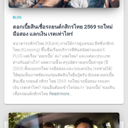
BLOG
ดอกเบี้ยสินเชื่อรถยนต์กสิกรไทย 2569 รถใหม่
มือสอง แลกเงิน เรตเท่าไหร่
ธนาคารกสิกรไทย (KBank) ภายใต้การดูแลของ ลีสซิ่งกสิกร
ไทย (KLeasing) ขึ้นชื่อเรื่องบริการที่ทันสมัยผ่านแอป K
PLUS แต่เรื่อง “ดอกเบี้ย” ล่ะ? แพงไหม? และแต่ละประเภท
ต่างกันอย่างไร? บทความนี้จะสรุปอัตราดอกเบี้ยล่าสุด (ปี
2569) ทั้งแบบรถใหม่ รถมือสอง และรถแลกเงิน (รถช่วยได้)
ให้คุณเห็นภาพชัดเจนก่อนตัดสินใจยื่นกู้ครับ อัปเดต ดอกเบี้ย
สินเชื่อ รถยนต์ กสิกร ไทย 2569: รถใหม่ รถมือสอง รถแลก
เงิน เรตเท่าไหร่? ก่อนอื่นต้องเข้าใจก่อนว่า “ดอกเบี้ย” ของสิน
เชื่อรถยนต์กสิกรไทย
Read more…