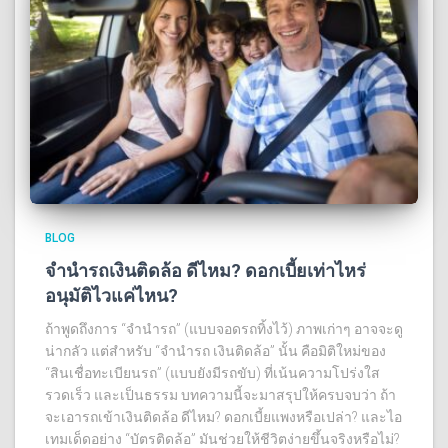
BLOG
จำนำรถเงินติดล้อ ดีไหม? ดอกเบี้ยเท่าไหร่
อนุมัติไวแค่ไหน?
ถ้าพูดถึงการ “จำนำรถ” (แบบจอดรถทิ้งไว้) ภาพเก่าๆ อาจจะดู
น่ากลัว แต่สำหรับ “จํานํารถ เงินติดล้อ” นั้น คือมิติใหม่ของ
“สินเชื่อทะเบียนรถ” (แบบยังมีรถขับ) ที่เน้นความโปร่งใส
รวดเร็ว และเป็นธรรม บทความนี้จะมาสรุปให้ครบจบว่า ถ้า
จะเอารถเข้าเงินติดล้อ ดีไหม? ดอกเบี้ยแพงหรือเปล่า? และไอ
เทมเด็ดอย่าง “บัตรติดล้อ” มันช่วยให้ชีวิตง่ายขึ้นจริงหรือไม่?