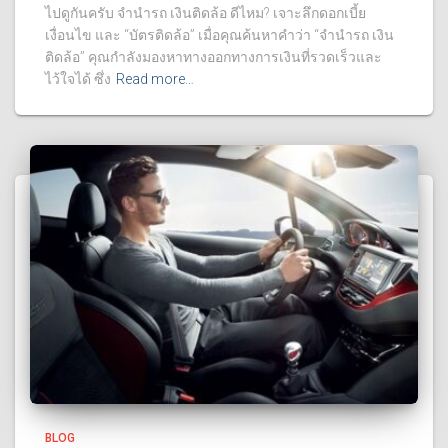
ไปดูกันครับ จํานํารถ เงินติดล้อ ดีไหม? เจาะลึกดอกเบี้ย
เงื่อนไข และ “บัตรติดล้อ” เมื่อคุณค้นหาคำว่า “จํานํารถ เงิน
ติดล้อ” คุณกำลังมองหาทางออกทางการเงินที่รวดเร็วและ
ไว้ใจได้ ซึ่ง
Read more…
BLOG