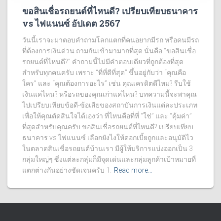
ขอสินเชื่อรถยนต์ที่ไหนดี? เปรียบเทียบธนาคาร
vs ไฟแนนซ์ อัปเดต 2567
วันนี้เราจะมาตอบคำถามโลกแตกที่คนอยากมีรถ หรือคนมีรถ
ที่ต้องการเงินด่วน ถามกันเข้ามามากที่สุด นั่นคือ “ขอสินเชื่อ
รถยนต์ที่ไหนดี?” คำถามนี้ไม่มีคำตอบเดียวที่ถูกต้องที่สุด
สำหรับทุกคนครับ เพราะ “ที่ที่ดีที่สุด” ขึ้นอยู่กับว่า “คุณคือ
ใคร” และ “คุณต้องการอะไร” เช่น คุณเครดิตดีไหม? รีบใช้
เงินแค่ไหน? หรือรถของคุณเก่าแค่ไหน? บทความนี้จะพาคุณ
ไปเปรียบเทียบข้อดี-ข้อเสียของสถาบันการเงินแต่ละประเภท
เพื่อให้คุณตัดสินใจได้เองว่า ที่ไหนคือที่ที่ “ใช่” และ “คุ้มค่า”
ที่สุดสำหรับคุณครับ ขอสินเชื่อรถยนต์ที่ไหนดี? เปรียบเทียบ
ธนาคาร vs ไฟแนนซ์ เลือกยังไงให้ดอกเบี้ยถูกและอนุมัติไว
ในตลาดสินเชื่อรถยนต์บ้านเรา มีผู้ให้บริการแบ่งออกเป็น 3
กลุ่มใหญ่ๆ ซึ่งแต่ละกลุ่มก็มีจุดเด่นและกลุ่มลูกค้าเป้าหมายที่
แตกต่างกันอย่างชัดเจนครับ 1.
Read more…