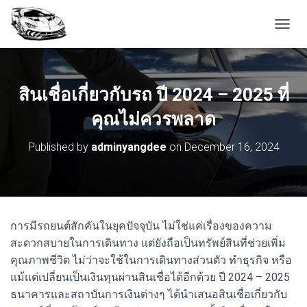
T
O
G
G
L
สินเชื่อเกี่ยวกับรถ ปี 2024 – 2025 ที่
E
N
คุณไม่ควรพลาด
A
V
Published by
adminyangdee
on
December 16, 2024
I
G
A
T
I
O
การมีรถยนต์สักคันในยุคปัจจุบัน ไม่ใช่แค่เรื่องของความ
N
สะดวกสบายในการเดินทาง แต่ยังถือเป็นทรัพย์สินที่ช่วยเพิ่ม
คุณภาพชีวิต ไม่ว่าจะใช้ในการเดินทางส่วนตัว ทำธุรกิจ หรือ
แม้แต่เปลี่ยนเป็นเงินทุนผ่านสินเชื่อได้อีกด้วย ปี 2024 – 2025
ธนาคารและสถาบันการเงินต่างๆ ได้นำเสนอสินเชื่อเกี่ยวกับ