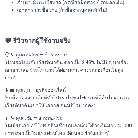
สำเนาเล่มทะเบียนรถ (กรณีรถมือสอง / รถแลกเงิน)
เอกสารการซื้อขาย (ถ้าซื้อจากบุคคลทั่วไป)
💬 รีวิวจากผู้ใช้งานจริง
🧑‍🔧 คุณภาสกร – ข้าราชการ
“ผ่อนรถใหม่กับเกียรตินาคิน ดอกเบี้ย 2.49% ไม่มีปัญหาเรื่อง
เอกสารเลย ผ่านไว แถมได้ผ่อนนาน ค่างวดต่อเดือนไม่สูง
มาก”
👩‍💼 คุณมุก – ธุรกิจออนไลน์
“รถมือสองจากเต็นท์ทั่วไป เราไปขอไฟแนนซ์ที่อื่นไม่ผ่าน แต่
เกียรตินาคินเขาให้โอกาส อนุมัติไวมากค่ะ”
👨‍🔧 คุณวิชัย – อาชีพอิสระ
“ผมมีรถเก่า 7 ปี ไปขอสินเชื่อรถแลกเงิน ได้วงเงินมา 240,000
บาท ดอกเบี้ยไม่แรง ผ่อนไหว เดือนละ 4 พันกว่า ๆ”