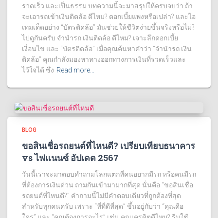
รวดเร็ว และเป็นธรรม บทความนี้จะมาสรุปให้ครบจบว่า ถ้า
จะเอารถเข้าเงินติดล้อ ดีไหม? ดอกเบี้ยแพงหรือเปล่า? และไอ
เทมเด็ดอย่าง “บัตรติดล้อ” มันช่วยให้ชีวิตง่ายขึ้นจริงหรือไม่?
ไปดูกันครับ จํานํารถ เงินติดล้อ ดีไหม? เจาะลึกดอกเบี้ย
เงื่อนไข และ “บัตรติดล้อ” เมื่อคุณค้นหาคำว่า “จํานํารถ เงิน
ติดล้อ” คุณกำลังมองหาทางออกทางการเงินที่รวดเร็วและ
ไว้ใจได้ ซึ่ง
Read more…
BLOG
ขอสินเชื่อรถยนต์ที่ไหนดี? เปรียบเทียบธนาคาร
vs ไฟแนนซ์ อัปเดต 2567
วันนี้เราจะมาตอบคำถามโลกแตกที่คนอยากมีรถ หรือคนมีรถ
ที่ต้องการเงินด่วน ถามกันเข้ามามากที่สุด นั่นคือ “ขอสินเชื่อ
รถยนต์ที่ไหนดี?” คำถามนี้ไม่มีคำตอบเดียวที่ถูกต้องที่สุด
สำหรับทุกคนครับ เพราะ “ที่ที่ดีที่สุด” ขึ้นอยู่กับว่า “คุณคือ
ใคร” และ “คุณต้องการอะไร” เช่น คุณเครดิตดีไหม? รีบใช้