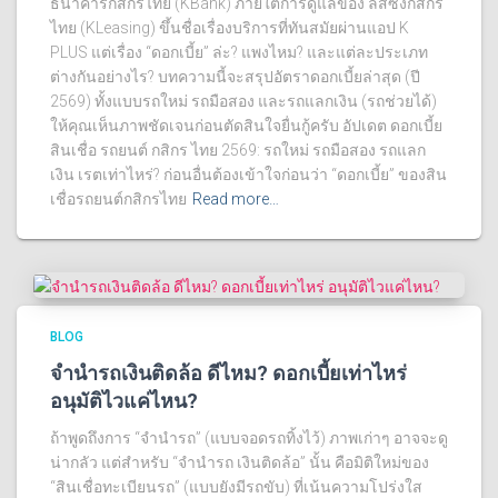
ธนาคารกสิกรไทย (KBank) ภายใต้การดูแลของ ลีสซิ่งกสิกร
ไทย (KLeasing) ขึ้นชื่อเรื่องบริการที่ทันสมัยผ่านแอป K
PLUS แต่เรื่อง “ดอกเบี้ย” ล่ะ? แพงไหม? และแต่ละประเภท
ต่างกันอย่างไร? บทความนี้จะสรุปอัตราดอกเบี้ยล่าสุด (ปี
2569) ทั้งแบบรถใหม่ รถมือสอง และรถแลกเงิน (รถช่วยได้)
ให้คุณเห็นภาพชัดเจนก่อนตัดสินใจยื่นกู้ครับ อัปเดต ดอกเบี้ย
สินเชื่อ รถยนต์ กสิกร ไทย 2569: รถใหม่ รถมือสอง รถแลก
เงิน เรตเท่าไหร่? ก่อนอื่นต้องเข้าใจก่อนว่า “ดอกเบี้ย” ของสิน
เชื่อรถยนต์กสิกรไทย
Read more…
BLOG
จำนำรถเงินติดล้อ ดีไหม? ดอกเบี้ยเท่าไหร่
อนุมัติไวแค่ไหน?
ถ้าพูดถึงการ “จำนำรถ” (แบบจอดรถทิ้งไว้) ภาพเก่าๆ อาจจะดู
น่ากลัว แต่สำหรับ “จํานํารถ เงินติดล้อ” นั้น คือมิติใหม่ของ
“สินเชื่อทะเบียนรถ” (แบบยังมีรถขับ) ที่เน้นความโปร่งใส