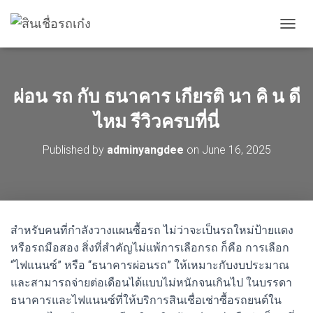
T
O
G
G
L
ผ่อน รถ กับ ธนาคาร เกียรติ นา คิ น ดี
E
N
ไหม รีวิวครบที่นี่
A
V
Published by
adminyangdee
on
June 16, 2025
I
G
A
T
I
O
สำหรับคนที่กำลังวางแผนซื้อรถ ไม่ว่าจะเป็นรถใหม่ป้ายแดง
N
หรือรถมือสอง สิ่งที่สำคัญไม่แพ้การเลือกรถ ก็คือ การเลือก
“ไฟแนนซ์” หรือ “ธนาคารผ่อนรถ” ให้เหมาะกับงบประมาณ
และสามารถจ่ายต่อเดือนได้แบบไม่หนักจนเกินไป ในบรรดา
ธนาคารและไฟแนนซ์ที่ให้บริการสินเชื่อเช่าซื้อรถยนต์ใน