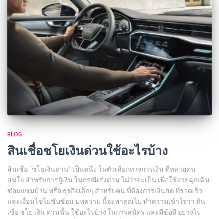
BLOG
สินเชื่อชโยเงินด่วนใช้อะไรบ้าง
สินเชื่อ “ชโยเงินด่วน” เป็นหนึ่ง ในตัวเลือกทางการเงิน ที่หลายคน
สนใจ สำหรับการกู้เงิน ในกรณีเร่งด่วน ไม่ว่าจะเป็น เพื่อใช้จ่ายฉุกเฉิน
ซ่อมแซมบ้าน หรือ ธุรกิจเล็กๆ สำหรับคน ที่ต้องการเงินสด ที่รวดเร็ว
และเงื่อนไขไม่ซับซ้อน บทความ นี้จะพาคุณไป ทำความเข้าใจว่า สิน
เชื่อ ชโย เงิน ด่วนนั้น ใช้อะไรบ้าง ในการสมัคร และมีข้อดี อย่างไร