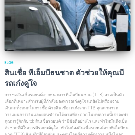
BLOG
สินเชื่อ ทีเอ็มบีธนชาต ตัวช่วยให้คุณมี
รถเก๋งคู่ใจ
การขอสินเชื่อรถยนต์จากธนาคารทีเอ็มบีธนชาต (TTB) อาจเป็นตัว
เลือกที่เหมาะสำหรับผู้ที่กำลังมองหารถเก๋งคู่ใจ แต่ยังไม่พร้อมจ่าย
เงินสดทั้งหมดในการซื้อ ด้วยสินเชื่อรถเก๋งจาก TTB คุณสามารถ
วางแผนการเงินและผ่อนชำระได้ตามที่สะดวก ในบทความนี้เราจะพา
คุณมารู้จักกับ ttb สินเชื่อรถยนต์ ว่ามีข้อดีอย่างไร และทำไมมันถึงเป็น
ตัวช่วยที่ดีในการมีรถยนต์คู่ใจ ทำไมต้องสินเชื่อรถยนต์จากทีเอ็มบีธน
ชาต (TTB) สินเชื่อที่ยืดหยุ่นและตอบโจทย์ความต้องการ หนึ่งในจุด