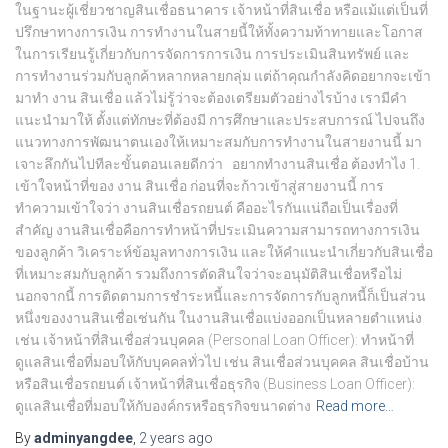
ในฐานะผู้เชี่ยวชาญสินเชื่อธนาคาร เจ้าหน้าที่สินเชื่อ หรือแม้แต่เป็นที่
ปรึกษาทางการเงิน การทำงานในสายนี้ให้ทั้งความท้าทายและโอกาส
ในการเรียนรู้เกี่ยวกับการจัดการการเงิน การประเมินสินทรัพย์ และ
การทำงานร่วมกับลูกค้าหลากหลายกลุ่ม แต่ถ้าคุณกำลังคิดอยากจะเข้า
มาทำ งาน สินเชื่อ แล้วไม่รู้ว่าจะต้องเตรียมตัวอย่างไรบ้าง เรามีคำ
แนะนำมาให้ ตั้งแต่ทักษะที่ต้องมี การศึกษาและประสบการณ์ ไปจนถึง
แนวทางการพัฒนาตนเองให้เหมาะสมกับการทำงานในสายงานนี้ มา
เจาะลึกกันไปทีละขั้นตอนเลยดีกว่า อยากทำงานสินเชื่อ ต้องทำไง 1.
เข้าใจหน้าที่ของ งาน สินเชื่อ ก่อนที่จะก้าวเข้าสู่สายงานนี้ การ
ทำความเข้าใจว่า งานสินเชื่อรถยนต์ คืออะไรกันแน่ถือเป็นเรื่องที่
สำคัญ งานสินเชื่อคือการทำหน้าที่ประเมินความสามารถทางการเงิน
ของลูกค้า วิเคราะห์ข้อมูลทางการเงิน และให้คำแนะนำเกี่ยวกับสินเชื่อ
ที่เหมาะสมกับลูกค้า รวมถึงการตัดสินใจว่าจะอนุมัติสินเชื่อหรือไม่
นอกจากนี้ การติดตามการชำระหนี้และการจัดการกับลูกหนี้ก็เป็นส่วน
หนึ่งของงานสินเชื่อเช่นกัน ในงานสินเชื่อแบ่งออกเป็นหลายตำแหน่ง
เช่น เจ้าหน้าที่สินเชื่อส่วนบุคคล (Personal Loan Officer): ทำหน้าที่
ดูแลสินเชื่อที่มอบให้กับบุคคลทั่วไป เช่น สินเชื่อส่วนบุคคล สินเชื่อบ้าน
หรือสินเชื่อรถยนต์ เจ้าหน้าที่สินเชื่อธุรกิจ (Business Loan Officer):
ดูแลสินเชื่อที่มอบให้กับองค์กรหรือธุรกิจขนาดต่าง
Read more…
By
adminyangdee
,
2 years
ago