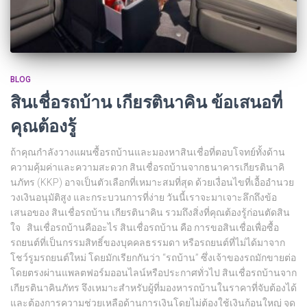
BLOG
สินเชื่อรถบ้าน เกียรตินาคิน ข้อเสนอที่
คุณต้องรู้
ถ้าคุณกำลังวางแผนซื้อรถบ้านและมองหาสินเชื่อที่ตอบโจทย์ทั้งด้าน
ความคุ้มค่าและความสะดวก สินเชื่อรถบ้านจากธนาคารเกียรตินาคิ
นภัทร (KKP) อาจเป็นตัวเลือกที่เหมาะสมที่สุด ด้วยเงื่อนไขที่เอื้ออำนวย
วงเงินอนุมัติสูง และกระบวนการที่ง่าย วันนี้เราจะมาเจาะลึกถึงข้อ
เสนอของ สินเชื่อรถบ้าน เกียรตินาคิน รวมถึงสิ่งที่คุณต้องรู้ก่อนตัดสิน
ใจ สินเชื่อรถบ้านคืออะไร สินเชื่อรถบ้าน คือ การขอสินเชื่อเพื่อซื้อ
รถยนต์ที่เป็นกรรมสิทธิ์ของบุคคลธรรมดา หรือรถยนต์ที่ไม่ได้มาจาก
โชว์รูมรถยนต์ใหม่ โดยมักเรียกกันว่า “รถบ้าน” ซึ่งเจ้าของรถมักขายต่อ
โดยตรงผ่านแพลตฟอร์มออนไลน์หรือประกาศทั่วไป สินเชื่อรถบ้านจาก
เกียรตินาคินภัทร จึงเหมาะสำหรับผู้ที่มองหารถบ้านในราคาที่จับต้องได้
และต้องการความช่วยเหลือด้านการเงินโดยไม่ต้องใช้เงินก้อนใหญ่ จุด