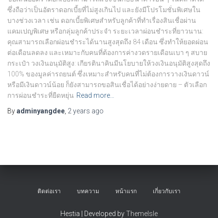
ซึ่งถือว่าเป็นอัตราดอกเบี้ยที่ไม่สูงเกินไป และยังมีโปรโมชั่นพิเศษใน
บางช่วงเวลา เช่น ดอกเบี้ยพิเศษสำหรับลูกค้าที่ทำเรื่องสินเชื่อผ่าน
แคมเปญพิเศษ หรือกลุ่มลูกค้าประจำ ระยะเวลาผ่อนชำระที่ยาวนาน:
คุณสามารถเลือกผ่อนชำระได้นานสูงสุดถึง 84 เดือน ซึ่งทำให้ยอดผ่อน
ต่อเดือนลดลง และเหมาะกับคนที่ต้องการค่างวดรายเดือนเบา ๆ สบาย
กระเป๋า วงเงินอนุมัติสูง: เกียรตินาคินมีนโยบายให้วงเงินอนุมัติสูงสุดถึง
100% ของมูลค่ารถยนต์ ซึ่งเหมาะสำหรับคนที่ไม่ต้องการวางเงินดาวน์
หรือมีเงินดาวน์น้อย ก็ยังสามารถขอสินเชื่อได้อย่างง่ายดาย – ตัวเลือก
การผ่อนชำระที่ยืดหยุ่น
Read more…
By
adminyangdee
,
2 years
ago
ติดต่อเรา
บทความ
หน้าแรก
เกี่ยวกับเรา
Hestia | Developed by
ThemeIsle