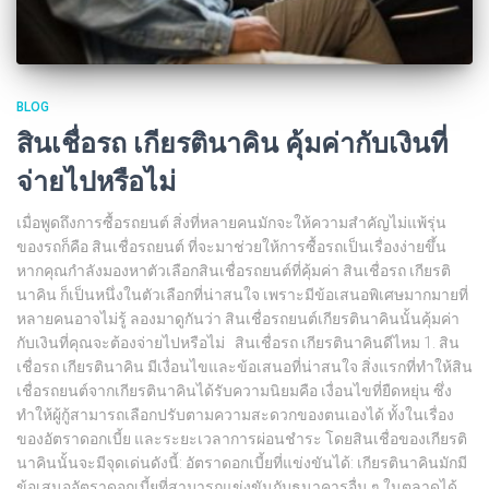
BLOG
สินเชื่อรถ เกียรตินาคิน คุ้มค่ากับเงินที่
จ่ายไปหรือไม่
เมื่อพูดถึงการซื้อรถยนต์ สิ่งที่หลายคนมักจะให้ความสำคัญไม่แพ้รุ่น
ของรถก็คือ สินเชื่อรถยนต์ ที่จะมาช่วยให้การซื้อรถเป็นเรื่องง่ายขึ้น
หากคุณกำลังมองหาตัวเลือกสินเชื่อรถยนต์ที่คุ้มค่า สินเชื่อรถ เกียรติ
นาคิน ก็เป็นหนึ่งในตัวเลือกที่น่าสนใจ เพราะมีข้อเสนอพิเศษมากมายที่
หลายคนอาจไม่รู้ ลองมาดูกันว่า สินเชื่อรถยนต์เกียรตินาคินนั้นคุ้มค่า
กับเงินที่คุณจะต้องจ่ายไปหรือไม่ สินเชื่อรถ เกียรตินาคินดีไหม 1. สิน
เชื่อรถ เกียรตินาคิน มีเงื่อนไขและข้อเสนอที่น่าสนใจ สิ่งแรกที่ทำให้สิน
เชื่อรถยนต์จากเกียรตินาคินได้รับความนิยมคือ เงื่อนไขที่ยืดหยุ่น ซึ่ง
ทำให้ผู้กู้สามารถเลือกปรับตามความสะดวกของตนเองได้ ทั้งในเรื่อง
ของอัตราดอกเบี้ย และระยะเวลาการผ่อนชำระ โดยสินเชื่อของเกียรติ
นาคินนั้นจะมีจุดเด่นดังนี้: อัตราดอกเบี้ยที่แข่งขันได้: เกียรตินาคินมักมี
ข้อเสนออัตราดอกเบี้ยที่สามารถแข่งขันกับธนาคารอื่น ๆ ในตลาดได้