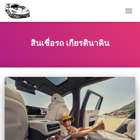
TOGG
NAVIG
สินเชื่อรถ เกียรตินาคิน